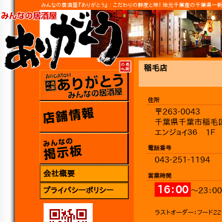
みんなの居酒屋『ありがとう』 : こだわりの鮮度と味！ 地元千葉産の千葉県一
稲毛店
住所
みんなの居酒屋『ありがと
〒263-0043
う』
千葉県千葉市稲毛区小
エンジョイ３６ 1Ｆ
店舗情報
電話番号
043-251-1194
みんなの掲示板
会社概要
営業時間
16：00
～23：00
プライバシーポリシー
ラストオーダー：フード22：